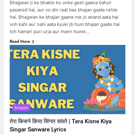
Bhagwan ji ke bhakto ko unke geet gaana bahut
pasansd hai, aur vo din raat bas bhajan gaate rehte
hai. Bhagwan ke bhajan gaane me jo anand aata hai
voh kahi aur nahi aata kyuki jb hum bhajan gaate hai
toh hamari puri urja aur mann hume…
Read More
BHAJAN
तेरा किसने किया सिंगार सांवरे | Tera Kisne Kiya
Singar Sanware Lyrics