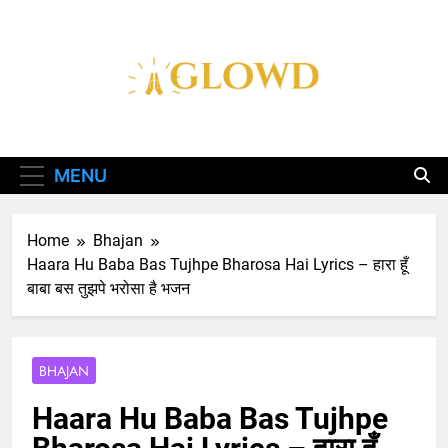
Skip
to
content
Aglowd – Bhajan,
Aarti, Katha Aur
MENU
Chalisa Hindi Me
Home
Bhajan
Haara Hu Baba Bas Tujhpe Bharosa Hai Lyrics – हारा हूँ
बाबा बस तुझपे भरोसा है भजन
BHAJAN
Haara Hu Baba Bas Tujhpe