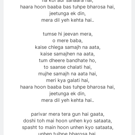
na koi aur sahaara hai,
haara hoon baaba bas tuhpe bharosa hai,
jeetunga ek din,
mera dil yeh kehta hai..
tumse hi jeevan​ mera,
o mere baba,
kaise chlega samajh na aata,
kaise samajhen na aata,
tum dheere bandhate ho​,​
to saanse chalati hai,
mujhe samajh na aata hai​,​
meri kya galati hai,​
haara hoon baaba bas tuhpe bharosa hai,
jeetunga ek din,
mera dil yeh kehta hai..
parivar mera​ tera gun hai gaata,
doshi toh mai hoon unhen kyo sataata,
spasht to main hoon unhen kyo sataata,
unhen tujhpe bharosa hai,