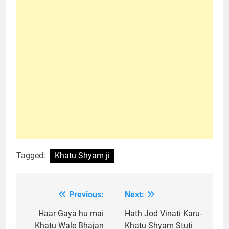
Tagged:
Khatu Shyam ji
Previous:
Next:
Post
navigation
Haar Gaya hu mai
Hath Jod Vinati Karu-
Khatu Wale Bhajan
Khatu Shyam Stuti