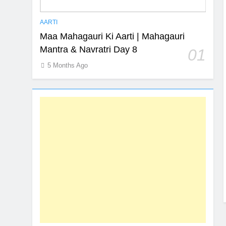
AARTI
Maa Mahagauri Ki Aarti | Mahagauri
Mantra & Navratri Day 8
01
5 Months Ago