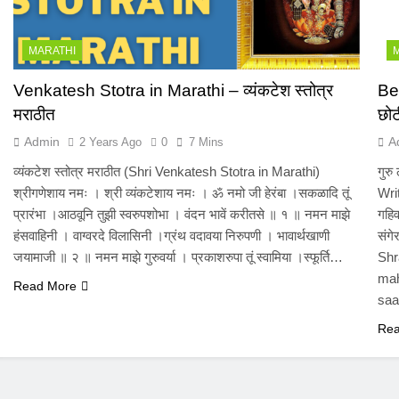
MARATHI
Venkatesh Stotra in Marathi – व्यंकटेश स्तोत्र
Bes
मराठीत
छोट
Admin
A
2 Years Ago
0
7 Mins
व्यंकटेश स्तोत्र मराठीत (Shri Venkatesh Stotra in Marathi)
गुरु
श्रीगणेशाय नमः । श्री व्यंकटेशाय नमः । ॐ नमो जी हेरंबा ।सकळादि तूं
Wri
प्रारंभा ।आठवूनि तुझी स्वरुपशोभा । वंदन भावें करीतसे ॥ १ ॥ नमन माझे
गहि
हंसवाहिनी । वाग्वरदे विलासिनी ।ग्रंथ वदावया निरुपणी । भावार्थखाणी
संगे
जयामाजी ॥ २ ॥ नमन माझे गुरुवर्या । प्रकाशरुपा तूं स्वामिया ।स्फूर्ति…
Shr
mah
Read More
saa
Rea