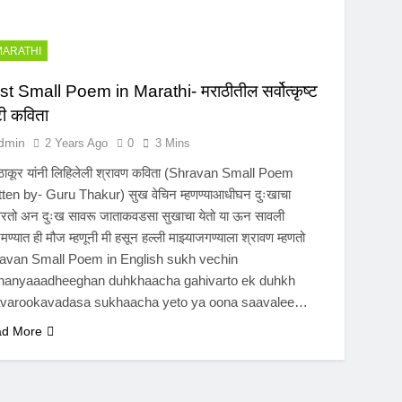
MARATHI
t Small Poem in Marathi- मराठीतील सर्वोत्कृष्ट
ी कविता
dmin
2 Years Ago
0
3 Mins
 ठाकूर यांनी लिहिलेली श्रावण कविता (Shravan Small Poem
tten by- Guru Thakur) सुख वेचिन म्हणण्याआधीघन दुःखाचा
वरतो अन दुःख सावरू जाताकवडसा सुखाचा येतो या ऊन सावली
रमण्यात ही मौज म्हणूनी मी हसून हल्ली माझ्याजगण्याला श्रावण म्हणतो
avan Small Poem in English sukh vechin
anyaaadheeghan duhkhaacha gahivarto ek duhkh
varookavadasa sukhaacha yeto ya oona saavalee…
d More