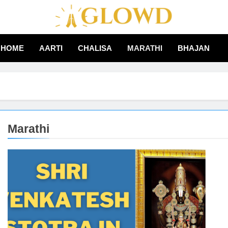
Aglowd – Bhajan, Aarti
HOME
AARTI
CHALISA
MARATHI
BHAJAN
Hindi
Marathi