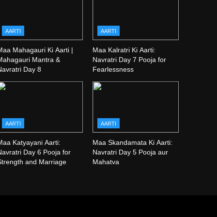
AARTI
AARTI
Maa Mahagauri Ki Aarti |
Maa Kalratri Ki Aarti:
Mahagauri Mantra &
Navratri Day 7 Pooja for
Navratri Day 8
Fearlessness
AARTI
AARTI
Maa Katyayani Aarti:
Maa Skandamata Ki Aarti:
avratri Day 6 Pooja for
Navratri Day 5 Pooja aur
Strength and Marriage
Mahatva