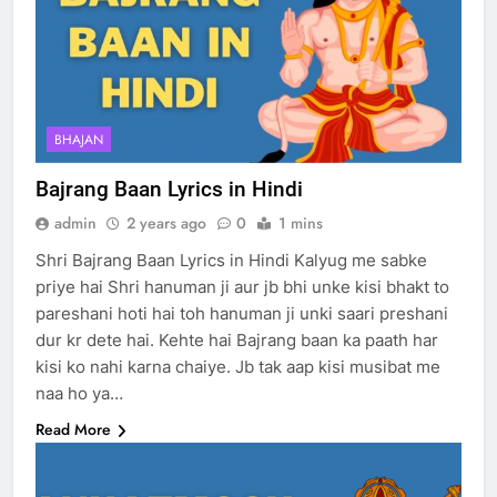
BHAJAN
Bajrang Baan Lyrics in Hindi
admin
2 years ago
0
1 mins
Shri Bajrang Baan Lyrics in Hindi Kalyug me sabke
priye hai Shri hanuman ji aur jb bhi unke kisi bhakt to
pareshani hoti hai toh hanuman ji unki saari preshani
dur kr dete hai. Kehte hai Bajrang baan ka paath har
kisi ko nahi karna chaiye. Jb tak aap kisi musibat me
naa ho ya…
Read More