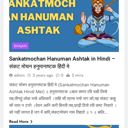
BHAJAN
Sankatmochan Hanuman Ashtak in Hindi –
संकट मोचन हनुमानाष्टक हिंदी मे
admin
2 years ago
0
2 mins
संकट मोचन हनुमानाष्टक हिंदी मे (Sankatmochan Hanuman
Ashtak Hindi Mei) ॥ हनुमानाष्टक ॥बाल समय रवि भक्षी लियो
तब,तीनहुं लोक भयो अंधियारों ।ताहि सों त्रास भयो जग को,यह संकट काहु
सों जात न टारो ।देवन आनि करी बिनती तब,छाड़ी दियो रवि कष्ट निवारो ।
को नहीं जानत है जग में कपि,संकटमोचन नाम तिहारो ॥ १ ॥ बालि…
Read More