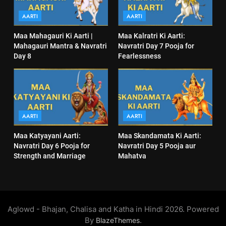
AARTI
AARTI
Maa Mahagauri Ki Aarti |
Maa Kalratri Ki Aarti:
Mahagauri Mantra & Navratri
Navratri Day 7 Pooja for
Day 8
Fearlessness
AARTI
AARTI
Maa Katyayani Aarti:
Maa Skandamata Ki Aarti:
Navratri Day 6 Pooja for
Navratri Day 5 Pooja aur
Strength and Marriage
Mahatva
Aglowd - Bhajan, Chalisa and Katha in Hindi 2026. Powered
By
.
BlazeThemes