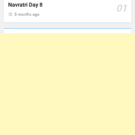
Navratri Day 8
01
5 months ago