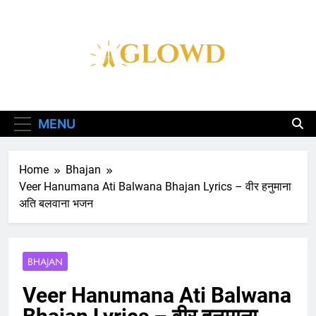
Skip
to
content
Aglowd – Bhajan,
Aarti, Katha Aur
MENU
Chalisa Hindi Me
Home
Bhajan
Veer Hanumana Ati Balwana Bhajan Lyrics – वीर हनुमाना
अति बलवाना भजन
BHAJAN
Veer Hanumana Ati Balwana