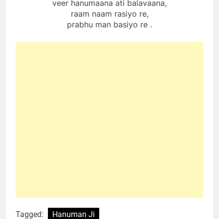
veer hanumaana ati balavaana,
raam naam rasiyo re,
prabhu man basiyo re .
Tagged:
Hanuman Ji