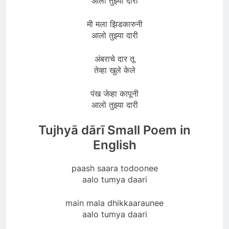
आलो तुझ्या दारी
मी मला झिडकारुनी
आलो तुझ्या दारी
अंबराचे दार तू
तेव्हा खुले केले
पंख जेव्हा कापूनी
आलो तुझ्या दारी
Tujhyā dārī Small Poem in
English
paash saara todoonee
aalo tumya daari
main mala dhikkaaraunee
aalo tumya daari