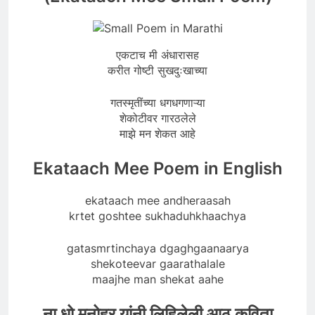
एकटाच मी अंधारासह
करीत गोष्टी सुखदुःखाच्या
गतस्मृतींच्या धगधगणाऱ्या
शेकोटीवर गारठलेले
माझे मन शेकत आहे
Ekataach Mee Poem in English
ekataach mee andheraasah
krtet goshtee sukhaduhkhaachya
gatasmrtinchaya dgaghgaanaarya
shekoteevar gaarathalale
maajhe man shekat aahe
ना धो मनोहर यांनी लिहिलेली आठ कविता