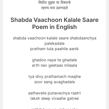
मिठीत तुझ्या या विश्वाचे
रहस्य मज उलगडले
Shabda Vaachoon Kalale Saare
Poem in English
shabda vaachoon kalale saare shabdaanchya
palekadale
pratham tula paahile aanik
ghadoo naye te ghadale
arth nav geetaas milaala
tya divy prathamach maajhe
soor sang avaghadale
aathavate punavechya raatri
laksh deep vivaahe gatree