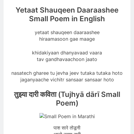
Yetaat Shauqeen Daaraashee
Small Poem in English
yetaat shauqeen daaraashee
hiraamasoon gae maage
khidakiyaan dhanyavaad vaara
tav gandhavaachoon jaato
nasatech gharee tu jevha jeev tutaka tutaka hoto
jaganyaache vichitr sansaar sansaar hoto
तुझ्या दारी कविता (Tujhyā dārī Small
Poem)
पाश सारे तोडूनी