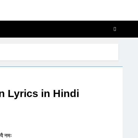
, Katha Aur Chalisa
 Me
Lyrics in Hindi
गायै नमः