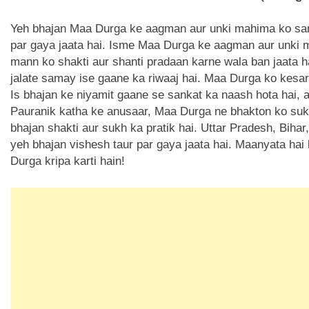
Yeh bhajan Maa Durga ke aagman aur unki mahima ko samar
par gaya jaata hai. Isme Maa Durga ke aagman aur unki m
mann ko shakti aur shanti pradaan karne wala ban jaata
jalate samay ise gaane ka riwaaj hai. Maa Durga ko kesar,
Is bhajan ke niyamit gaane se sankat ka naash hota hai, 
Pauranik katha ke anusaar, Maa Durga ne bhakton ko sukh,
bhajan shakti aur sukh ka pratik hai. Uttar Pradesh, Bih
yeh bhajan vishesh taur par gaya jaata hai. Maanyata ha
Durga kripa karti hain!