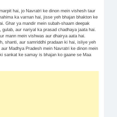
pit hai, jo Navratri ke dinon mein vishesh taur
ahima ka varnan hai, jisse yeh bhajan bhakton ke
 hai. Ghar ya mandir mein subah-shaam deepak
 gulab, aur nariyal ka prasad chadhaya jaata hai.
aur mann mein vishwas aur dhairya aata hai.
 shanti, aur samriddhi pradaan ki hai, isliye yeh
ar, aur Madhya Pradesh mein Navratri ke dinon mein
i ki sankat ke samay is bhajan ko gaane se Maa