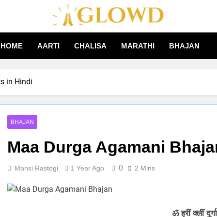
Aglowd – Bhajan, Aarti
HOME
AARTI
CHALISA
MARATHI
BHAJAN
Hindi
 in Hindi
BHAJAN
Maa Durga Agamani Bhajan 
0
Mansi Rastogi
1 Year Ago
2 Mins
ॐ ह्रीं क्लीं दुर्