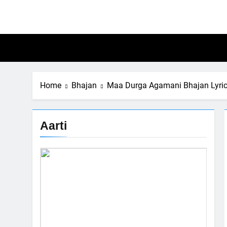
Skip
to
content
Home
Bhajan
Maa Durga Agamani Bhajan Lyrics
Aarti