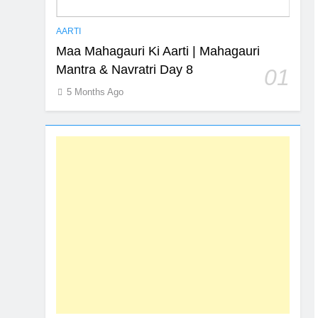
AARTI
Maa Mahagauri Ki Aarti | Mahagauri
Mantra & Navratri Day 8
01
5 Months Ago