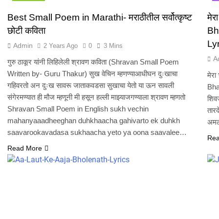
Best Small Poem in Marathi- मराठीतील सर्वोत्कृष्ट
मेर
छोटी कविता
Bh
Ly
Admin
2 Years Ago
0
3 Mins
A
गुरु ठाकूर यांनी लिहिलेली श्रावण कविता (Shravan Small Poem
Written by- Guru Thakur) सुख वेचिन म्हणण्याआधीघन दुःखाचा
मेरा
गहिवरतो अन दुःख सावरू जाताकवडसा सुखाचा येतो या ऊन सावली
Bhan
संगेरमण्यात ही मौज म्हणूनी मी हसून हल्ली माझ्याजगण्याला श्रावण म्हणतो
शिवज
Shravan Small Poem in English sukh vechin
तारद
mahanyaaadheeghan duhkhaacha gahivarto ek duhkh
अमल
saavarookavadasa sukhaacha yeto ya oona saavalee…
Rea
Read More