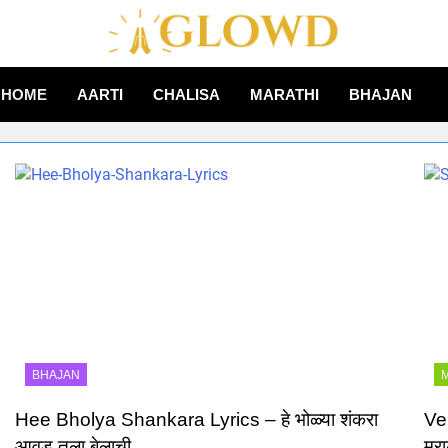
Aglowd – Bhajan, Aarti
HOME
AARTI
CHALISA
MARATHI
BHAJAN
Hindi
BHAJAN
Hee Bholya Shankara Lyrics – हे भोळ्या शंकरा
Ven
आवड तुला बेलाची
मरा