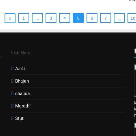
1
…
3
4
5
6
7
…
10
VIsit More
Aarti
Bhajan
chalisa
Marathi
Stuti