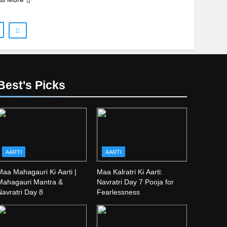
Best's Picks
AARTI
AARTI
Maa Mahagauri Ki Aarti |
Maa Kalratri Ki Aarti:
Mahagauri Mantra &
Navratri Day 7 Pooja for
Navratri Day 8
Fearlessness