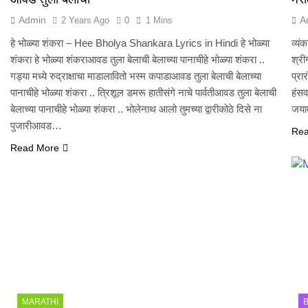
Admin
A
2 Years Ago
0
1 Mins
हे भोळ्या शंकरा – Hee Bholya Shankara Lyrics in Hindi हे भोळ्या
व्यं
शंकरा हे भोळ्या शंकराआवड तुला बेलाची बेलाच्या पानाचीहे भोळ्या शंकरा ..
श्री
गड्या मध्ये रुद्राक्षाचा माडालावितो भस्म कपाडाआवड तुला बेलाची बेलाच्या
प्रा
पानाचीहे भोळ्या शंकरा .. त्रिशूल डमरू हातीसंगे नाचे पार्वतीआवड तुला बेलाची
हंसव
बेलाच्या पानाचीहे भोळ्या शंकरा .. भोलेनाथ आलो तुमच्या द्वारीकोठे दिसे ना
जयाम
पुजारीआवड…
Rea
Read More
MARATHI