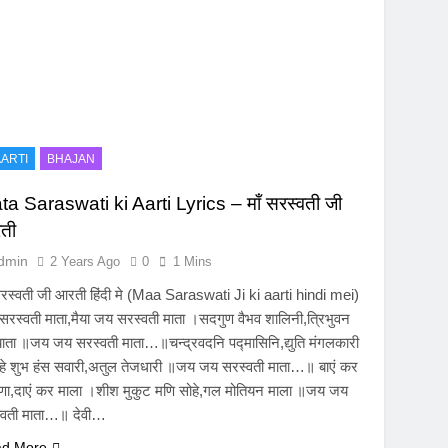
ARTI
BHAJAN
a Saraswati ki Aarti Lyrics – माँ सरस्वती जी
ती
dmin
2 Years Ago
0
1 Mins
सरस्वती जी आरती हिंदी मे (Maa Saraswati Ji ki aarti hindi mei)
रस्वती माता,मैया जय सरस्वती माता ।सदगुण वैभव शालिनी,त्रिभुवन
याता ॥जय जय सरस्वती माता…॥चन्द्रवदनि पद्मासिनि,द्युति मंगलकारी
हे शुभ हंस सवारी,अतुल तेजधारी ॥जय जय सरस्वती माता…॥ बाएं कर
वीणा,दाएं कर माला ।शीश मुकुट मणि सोहे,गल मोतियन माला ॥जय जय
्वती माता…॥ देवी…
d More