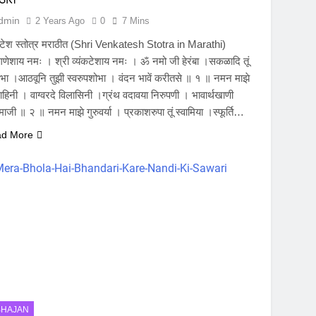
dmin
2 Years Ago
0
7 Mins
कटेश स्तोत्र मराठीत (Shri Venkatesh Stotra in Marathi)
गणेशाय नमः । श्री व्यंकटेशाय नमः । ॐ नमो जी हेरंबा ।सकळादि तूं
रंभा ।आठवूनि तुझी स्वरुपशोभा । वंदन भावें करीतसे ॥ १ ॥ नमन माझे
ाहिनी । वाग्वरदे विलासिनी ।ग्रंथ वदावया निरुपणी । भावार्थखाणी
ाजी ॥ २ ॥ नमन माझे गुरुवर्या । प्रकाशरुपा तूं स्वामिया ।स्फूर्ति…
d More
BHAJAN