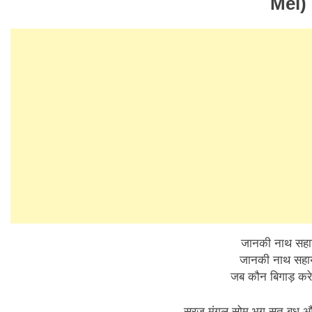
Mei)
जानकी नाथ सहाय
जानकी नाथ सहाय
जब कौन बिगाड़ करे
सुरज मंगल सोम भृगु सुत बुध औ