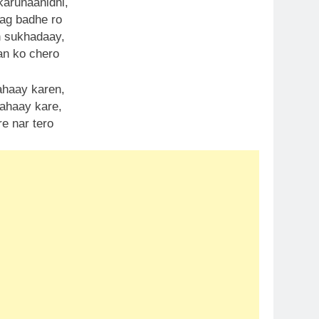
karunaanidhi,
aag badhe ro
 sukhadaay,
an ko chero
ahaay karen,
sahaay kare,
e nar tero