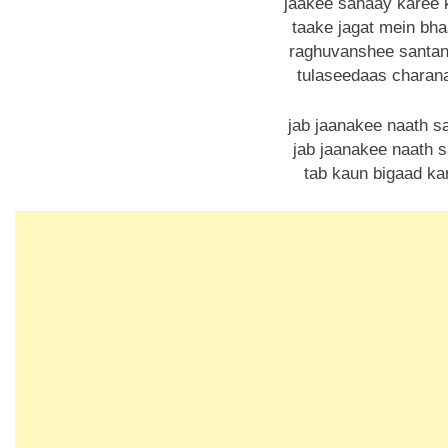
jaakee sahaay karee 
taake jagat mein bh
raghuvanshee santan
tulaseedaas charan
jab jaanakee naath s
jab jaanakee naath 
tab kaun bigaad kar