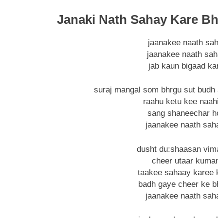
Janaki Nath Sahay Kare Bha
jaanakee naath sa
jaanakee naath sah
jab kaun bigaad kar
suraj mangal som bhrgu sut budh 
raahu ketu kee naah
sang shaneechar h
jaanakee naath sah
dusht du:shaasan vim
cheer utaar kuman
taakee sahaay karee 
badh gaye cheer ke b
jaanakee naath sah