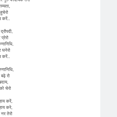
गम्यता,
ुचेरो
करें..
द्रौपदी,
प्रेरो
ुणानिधि,
र घनेरो
करें..
ुणानिधि,
बढ़े रो
खदाय,
ो चेरो
य करें,
ाय करे,
 नर तेरो