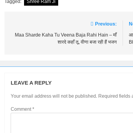
Tagged:
Shree Ram Ji
Post
Previous:
N
navigation
Maa Sharde Kaha Tu Veena Baja Rahi Hain – माँ
आ
शारदे कहाँ तू, वीणा बजा रही हैं भजन
B
LEAVE A REPLY
Your email address will not be published.
Required fields
Comment
*