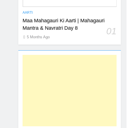
AARTI
Maa Mahagauri Ki Aarti | Mahagauri
Mantra & Navratri Day 8
01
5 Months Ago