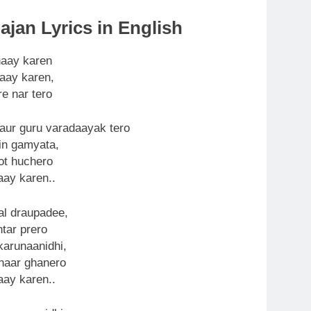
jan Lyrics in English
haay karen
aay karen,
e nar tero
aur guru varadaayak tero
in gamyata,
ot huchero
aay karen..
al draupadee,
tar prero
karunaanidhi,
haar ghanero
aay karen..