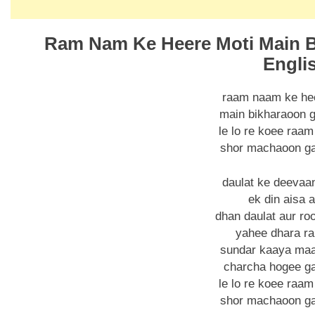
Ram Nam Ke Heere Moti Main Bi
Engli
raam naam ke he
main bikharaoon g
le lo re koee raam
shor machaoon ga
daulat ke deevaan
ek din aisa 
dhan daulat aur ro
yahee dhara ra
sundar kaaya maa
charcha hogee ga
le lo re koee raam
shor machaoon ga