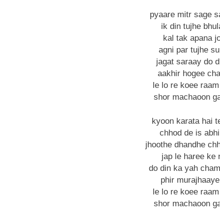
pyaare mitr sage 
ik din tujhe bhu
kal tak apana j
agni par tujhe s
jagat saraay do d
aakhir hogee cha
le lo re koee raam
shor machaoon ga
kyoon karata hai t
chhod de is abh
jhoothe dhandhe ch
jap le haree ke
do din ka yah chama
phir murajhaaye 
le lo re koee raam
shor machaoon ga