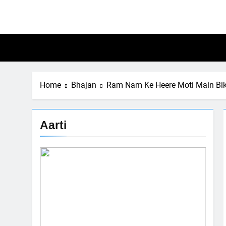
Skip
to
content
Home
Bhajan
Ram Nam Ke Heere Moti Main Bikhrau
Aarti