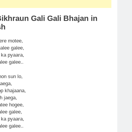
khraun Gali Gali Bhajan in
sh
ere motee,
alee galee,
 ka pyaara,
lee galee..
on sun lo,
aaega,
op khajaana,
h jaega,
tee hogee,
lee galee,
 ka pyaara,
lee galee..