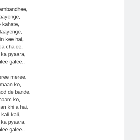
sambandhee,
laayenge,
o kahate,
ulaayenge,
in kee hai,
la chalee,
 ka pyaara,
lee galee..
eree meree,
imaan ko,
hod de bande,
 naam ko,
n khila hai,
kali kali,
 ka pyaara,
lee galee..