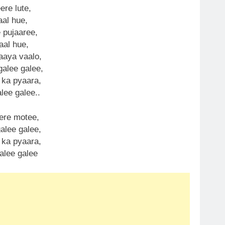
ere lute,
aal hue,
 pujaaree,
aal hue,
aaya vaalo,
alee galee,
 ka pyaara,
lee galee..
ere motee,
alee galee,
 ka pyaara,
alee galee