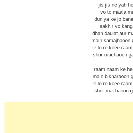
jis jis ne yah he
vo to maala m
duniya ke jo bane
aakhir vo kang
dhan daulat aur m
main samajhaoon g
le lo re koee raam
shor machaoon ga
raam naam ke he
main bikharaoon g
le lo re koee raam
shor machaoon g