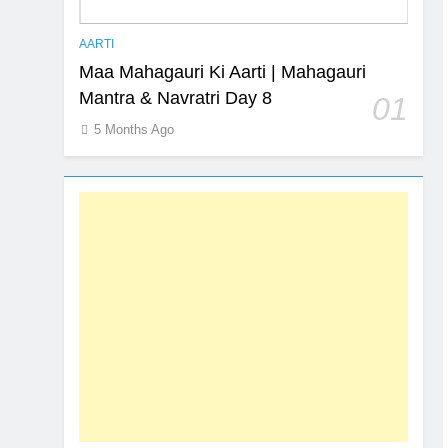
AARTI
Maa Mahagauri Ki Aarti | Mahagauri
Mantra & Navratri Day 8
01
5 Months Ago