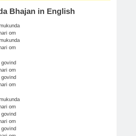
a Bhajan in English
 mukunda
hari om
 mukunda
hari om
 govind
hari om
 govind
hari om
 mukunda
hari om
 govind
hari om
 govind
hari om