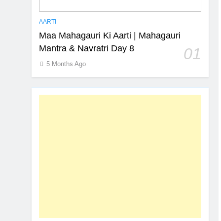
AARTI
Maa Mahagauri Ki Aarti | Mahagauri
Mantra & Navratri Day 8
01
5 Months Ago