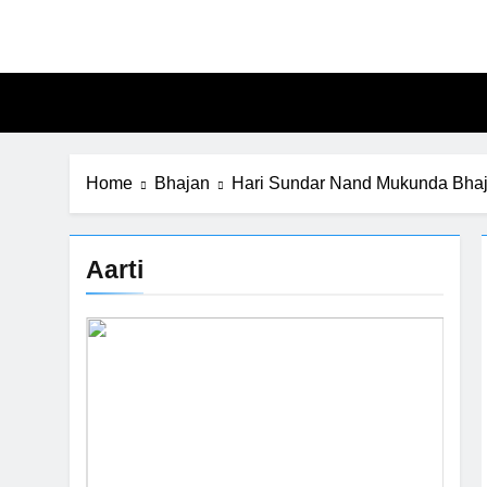
Skip
to
content
Home
Bhajan
Hari Sundar Nand Mukunda Bhajan –
Aarti