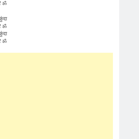
रि ॐ
कुंदा
रि ॐ
कुंदा
रि ॐ